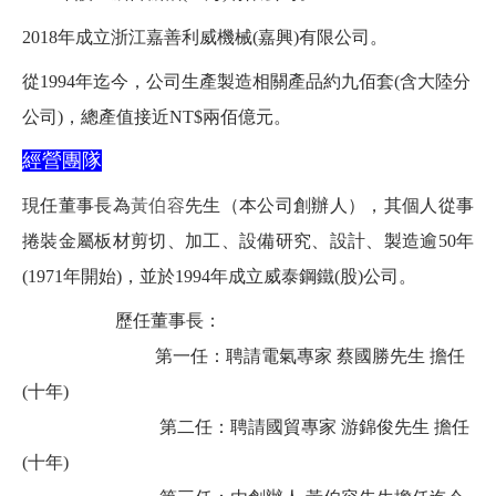
2018
年成立浙江嘉善利威機械
(
嘉興
)
有限公司。
從
1994
年迄今，公司生產製造相關產品約九佰套
(
含大陸分
公司
)
，總產值接近
NT$
兩佰億元。
經營團隊
現任董事長為
黃伯容
先生（本公司創辦人），
其個人從事
捲裝金屬板材剪切、加工、設備研究、設計、製造逾
50
年
(
1971
年開始
)
，並於
1994
年成立威泰鋼鐵
(
股
)
公司。
歷任董事長：
第一任：
聘請電氣專家
蔡國勝先生
擔任
(
十年
)
第二任：聘請國貿專家
游錦俊先生
擔任
(
十年
)