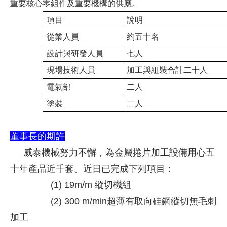
重要核心零組件及重要機構的供應。
項目
說明
從業人員
約五十名
設計與研發人員
七人
現場技術人員
加工與組裝合計二十人
電氣部
二人
塗裝
二人
董事長的期許
威泰機械努力不懈，為金屬捲片加工設備用心五
十年產品近千套。近日已完成下列項目：
(1) 19m/m 縱切機組
(2) 300 m/min超薄有取向硅鋼縱切無毛刺
加工