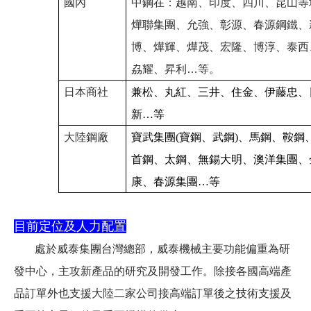
國內
中鋼在：越南、印度、四川、昆山等
燁聯集團、允強、彰源、春源鋼鐵、
博、燁輝、燁茂、宏隆、博淳、泰西
劦耀、昇利…等。
日本商社
兼松、丸紅、三井、住金、伊藤忠、
新
…
等
大陸鋼廠
寶武集團
(
寶鋼、武鋼
)
、馬鋼、鞍鋼
首鋼、太鋼、無錫大明、澳洋集團、
康、春源集團
…
等
目前定位及人力配置
處於威泰集團台灣總部，威泰機械主要功能偏重為研
發中心，主攻新產品的研究及開發工作。除接各國高端產
品訂單外也支援大陸二家公司接高端訂單後之技術支援及