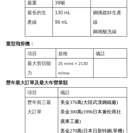
最重
38噸
最長的生
130 mL
鋼捲鍍鋅生產
產線
96 mL
線
鋼捲酸洗線
重型飛剪機：
項目
規格
備註
最大剪切能
25 m/mt × 2130
力
m/mw
歷年最大訂單及最大年營業額
項目
備註
歷年前三最
美金
376
萬
(
大陸武漢鋼鐵廠
)
大訂單
美金
300
萬
(1996
日本兼松商社
廣東工廠
)
美金
270
萬
(
日本日新特鋼
,
單機
)