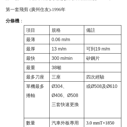
第一套飛剪
(
廣州住友
)-1996年
分條機
：
項目
規格
備註
最薄
0.06 m/m
最厚
13 m/m
可到19 m/m
最快
300 m/min
矽鋼片
最重
38噸
最多刀座
三座
四次經驗
單機最多
Ø304、
或Ø508及Ø610
捲軸
Ø406、Ø508
三套快速更換
數量
汽車外板專用
3.0 mmT×1850