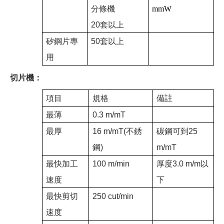
分條機
mmW
20套以上
矽鋼片專
50套以上
用
​切片機：
項目
規格
備註
最薄
0.3 m/mT
最厚
16 m/mT(不銹
碳鋼可到25
鋼)
m/mT
最快加工
100 m/min
厚度3.0 m/m以
速度
下
最快剪切
250 cut/min
速度