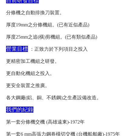
目前研發目標
分條機之自動排換刀裝置。
厚度
19mm
之分條機組。
(
已有近似產品
)
厚度
25mm
之追
(
橫
)
剪機組。
(
已有類似產品
)
營業目標
：正致力於下列項目之投入
更精密加工機組之研發。
更自動化機組之投入。
更安全裝置之推廣。
各大鋼廠
(
鋁、銅、不銹鋼
)
之生產設備改造。
我們的紀錄
第一套分條機交機
(
高雄遠東
)-1972年
第一套
6 mm
高張力鋼卷橫切交機
(
台機船舶廠
)-1975年