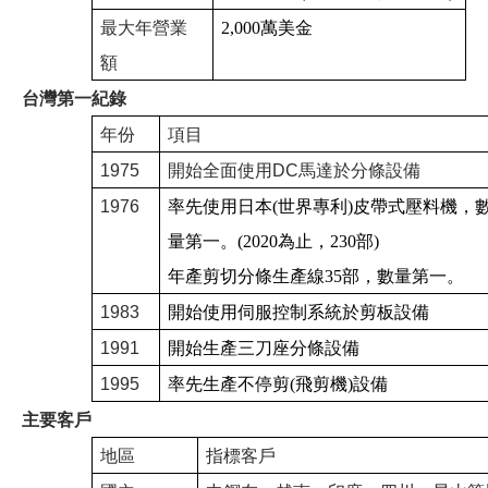
最大年營業
2,000
萬美金
額
台灣第一紀錄
年份
項目
1975
開始全面使用DC馬達於分條設備
1976
率先使用日本
(
世界專利
)
皮帶式壓料機，
量第一。
(2020
為止，
230
部
)
年產剪切分條生產線
35
部，數量第一。
1983
開始使用伺服控制系統於剪板設備
1991
開始生產三刀座分條設備
1995
率先生產不停剪
(
飛剪機
)
設備
主要客戶
地區
指標客戶