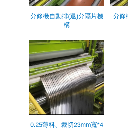
分條機自動排(退)分隔片機
分條
構
0.25薄料、裁切23mm寬*4