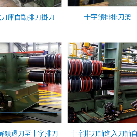
十字預排排刀架
式刀庫自動排刀掛刀
解鎖退刀至十字排刀
十字排刀軸進入刀軸