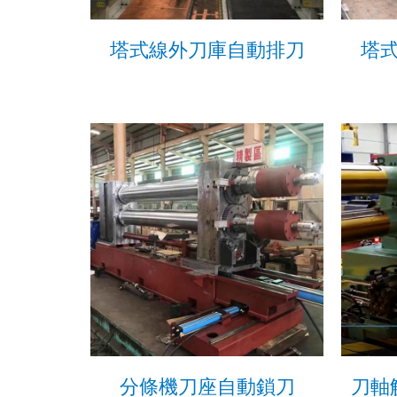
塔式線外刀庫自動排刀
塔
分條機刀座自動鎖刀
刀軸