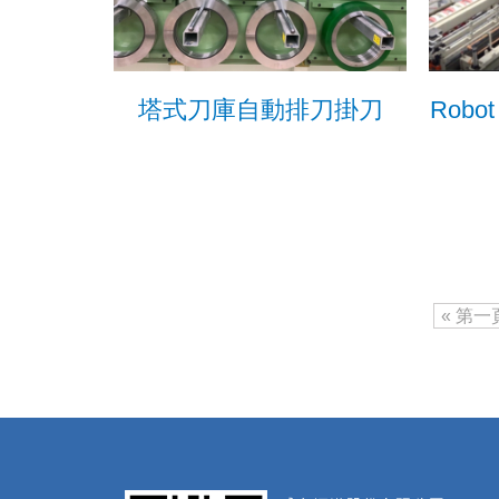
塔式刀庫自動排刀掛刀
Rob
« 第一