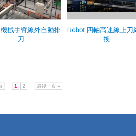
ot 機械手臂線外自動排
Robot 四軸高速線上
刀
換
頁
1
2
最後一頁 »